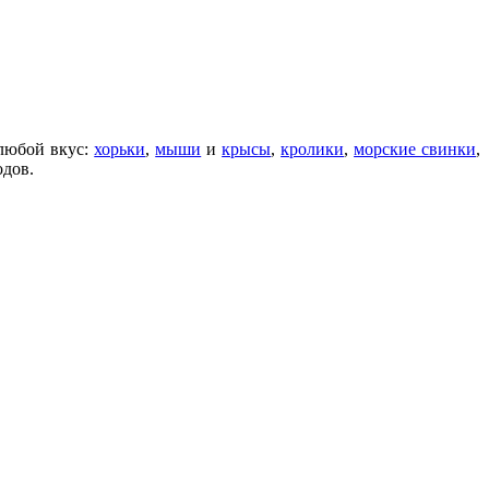
 любой вкус:
хорьки
,
мыши
и
крысы
,
кролики
,
морские свинки
,
одов.