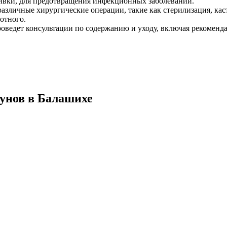
вки, для предотвращения инфекционных заболеваний.
зличные хирургические операции, такие как стерилизация, каст
отного.
оведет консультации по содержанию и уходу, включая рекоменд
зунов в Балашихе